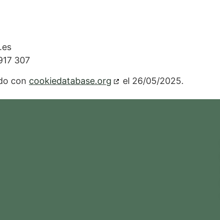
.es
917 307
ado con
cookiedatabase.org
el 26/05/2025.